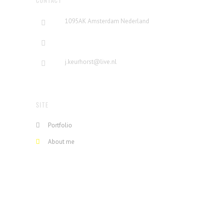
CONTACT
1095AK Amsterdam Nederland
j.keurhorst@live.nl
SITE
Portfolio
About me