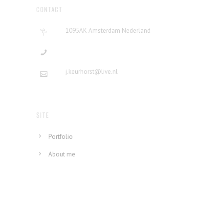
CONTACT
1095AK Amsterdam Nederland
j.keurhorst@live.nl
SITE
Portfolio
About me