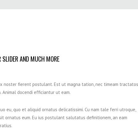
 SLIDER AND MUCH MORE
ix noster fierent postulant. Est ut magna tation, nec timeam tractato
m. Animal docendi efficiantur ut eam.
o eu, quo et aliquid ornatus delicatissimi. Cu nam tale ferri utroque,
sit ornatus eum. Eu ius postulant salutatus definitionem, an eam
ratius.