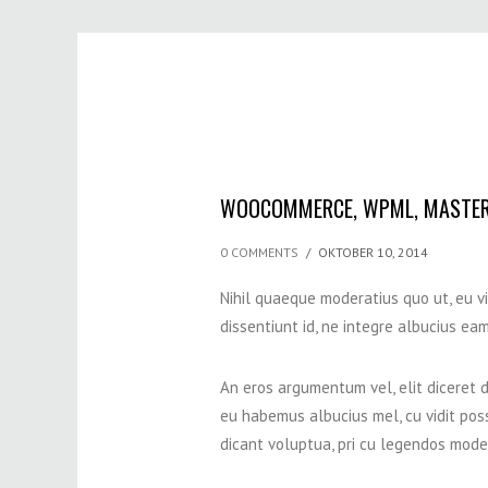
WOOCOMMERCE, WPML, MASTER
0 COMMENTS
/
OKTOBER 10, 2014
Nihil quaeque moderatius quo ut, eu v
dissentiunt id, ne integre albucius ea
An eros argumentum vel, elit diceret du
eu habemus albucius mel, cu vidit pos
dicant voluptua, pri cu legendos mode