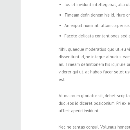
Ius et invidunt intellegebat, alia 
Timeam definitionem his id, iriure 
An eripuit nominati ullamcorper ius
Facete delicata contentiones sed eu,
Nihil quaeque moderatius quo ut, eu v
dissentiunt id, ne integre albucius e
an. Timeam definitionem his id, iriure 
viderer qui ut, at habeo facer solet u
est.
At maiorum gloriatur sit, debet scripta
duo, eos id diceret posidonium. Pri ex
affert aperiri invidunt.
Nec ne tantas consul. Volumus honesta