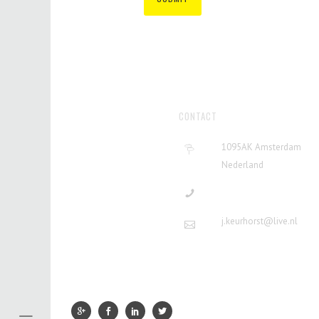
CONTACT
1095AK Amsterdam
Nederland
j.keurhorst@live.nl