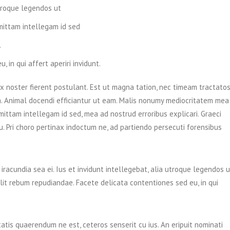
utroque legendos ut
omittam intellegam id sed
.
 in qui affert aperiri invidunt.
ix noster fierent postulant. Est ut magna tation, nec timeam tractato
am. Animal docendi efficiantur ut eam. Malis nonumy mediocritatem mea
omittam intellegam id sed, mea ad nostrud erroribus explicari. Graeci
su. Pri choro pertinax indoctum ne, ad partiendo persecuti forensibus
 iracundia sea ei. Ius et invidunt intellegebat, alia utroque legendos u
 elit rebum repudiandae. Facete delicata contentiones sed eu, in qui
tis quaerendum ne est, ceteros senserit cu ius. An eripuit nominati